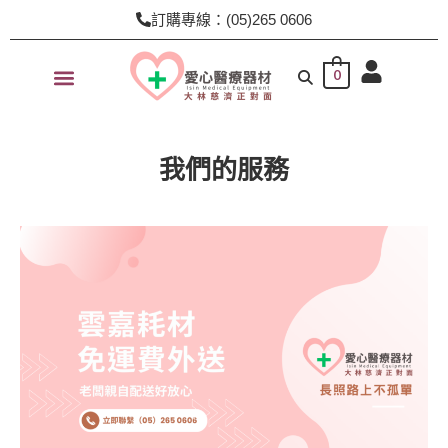
跳
訂購專線：(05)265 0606
至
主
0
要
內
容
我們的服務