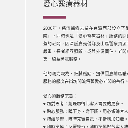
愛心醫療器材
2000年，慈濟醫療志業在台灣西部設立
院」，同時也是「愛心醫療器材」服務的開
盤的老闆，因深感嘉義偏鄉及山區醫療資源
嚴重，長者相互照顧，或與外傭同住，老闆
第一線為民眾服務。
他的親力親為、細膩鐵貼，提供雲嘉地區暖
服務的態度在街坊間流傳著愛心老闆的善行
愛心的服務宗旨：
♥️ 超前思考：總是想得比客人需要的更多。
♥️ 貼心服務：蹲下身、彎下腰，用心傾聽客
♥️ 持續學習：時時充實自己，不斷增加知識
♥️ 隨時準備：反覆練習，隨時準備好替客人