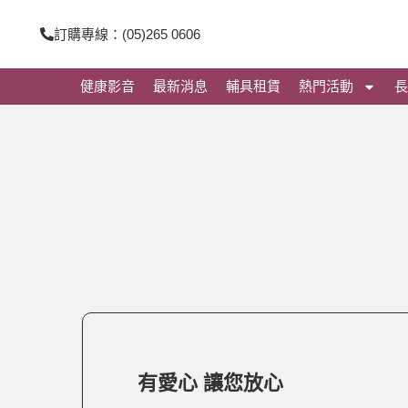
跳
訂購專線：(05)265 0606
至
主
健康影音
最新消息
輔具租賃
熱門活動
長
要
內
容
有愛心 讓您放心