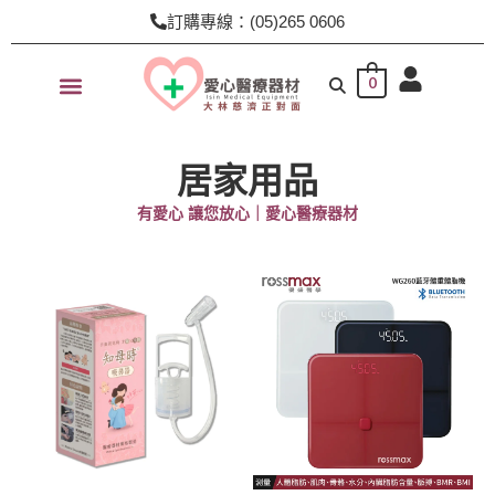
跳
訂購專線：(05)265 0606
至
主
0
要
內
容
居家用品
有愛心 讓您放心｜愛心醫療器材