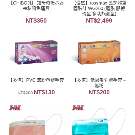
【CHIBOJI】 知母時吸鼻器
【優盛】rossmax 藍芽體重
📲私訊免運費
體脂計 WG260 (體脂 脈搏
骨量 多功能測量)
NT$
350
NT$
2,499
【多倍】PVC 無粉塑膠手套
【多倍】低過敏乳膠手套 –
無粉
NT$
130
NT$
200
NT$
200