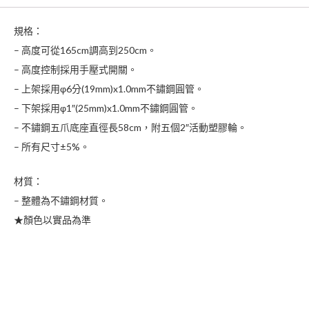
式
不
規格：
鏽
– 高度可從165cm調高到250cm。
鋼
– 高度控制採用手壓式開關。
點
– 上架採用φ6分(19mm)x1.0mm不鏽鋼圓管。
滴
– 下架採用φ1″(25mm)x1.0mm不鏽鋼圓管。
架
– 不鏽鋼五爪底座直徑長58cm，附五個2″活動塑膠輪。
（五
– 所有尺寸±5%。
爪
座）
材質：
數
– 整體為不鏽鋼材質。
量
★顏色以實品為準