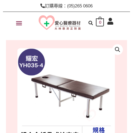
跳
訂購專線：(05)265 0606
至
主
0
要
內
容