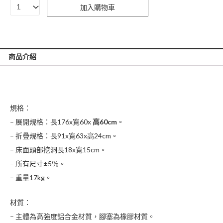
【耀
加入購物車
宏】
YH035-
4
鋁
商品介紹
合
金
折
規格：
疊
式
– 展開規格：長176x寬60x
高60cm
。
診
– 折疊規格：長91x寬63x高24cm。
查
– 床面頭部挖洞長18x寬15cm。
床
– 所有尺寸±5％。
（挖
– 重量17kg。
洞）
高
材質：
60cm
– 主體為高強度鋁合金材質，腳塞為橡膠材質。