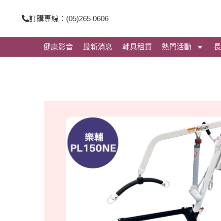
跳
訂購專線：(05)265 0606
至
主
健康影音
最新消息
輔具租賃
熱門活動
長
要
內
容