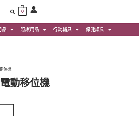
0
用品
照護用品
行動輔具
保健護具
動移位機
輕型電動移位機