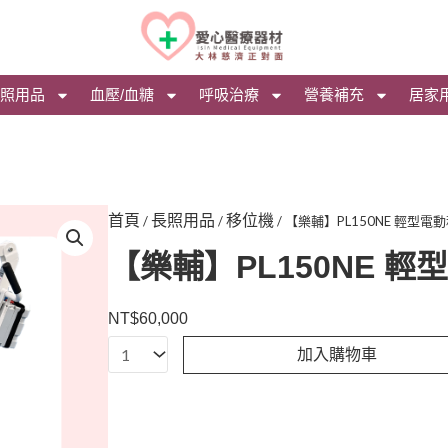
照用品
血壓/血糖
呼吸治療
營養補充
居家
首頁
長照用品
移位機
/
/
/ 【樂輔】PL150NE 輕型電
【樂輔】PL150NE 
NT$
60,000
【樂
加入購物車
輔】
PL150NE
輕