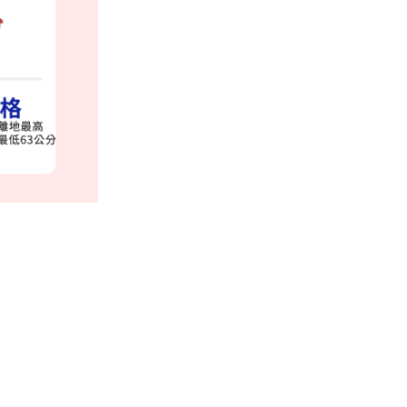
型
電
動
移
位
機
數
量