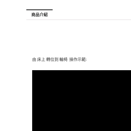
商品介紹
由 床上 轉位到 輪椅 操作示範: