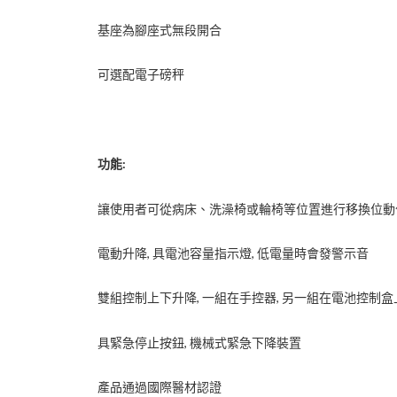
基座為腳座式無段開合
可選配電子磅秤
功能:
讓使用者可從病床、洗澡椅或輪椅等位置進行移換位動
電動升降, 具電池容量指示燈, 低電量時會發警示音
雙組控制上下升降, 一組在手控器, 另一組在電池控制盒
具緊急停止按鈕, 機械式緊急下降裝置
產品通過國際醫材認證