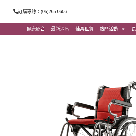
跳
訂購專線：(05)265 0606
至
主
健康影音
最新消息
輔具租賃
熱門活動
長
要
內
容