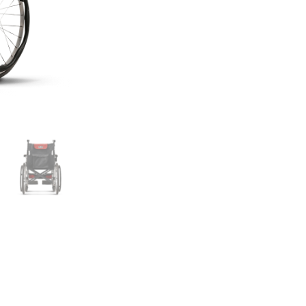
2500L
中
輪
📲
洽
詢
享
折
扣
數
量