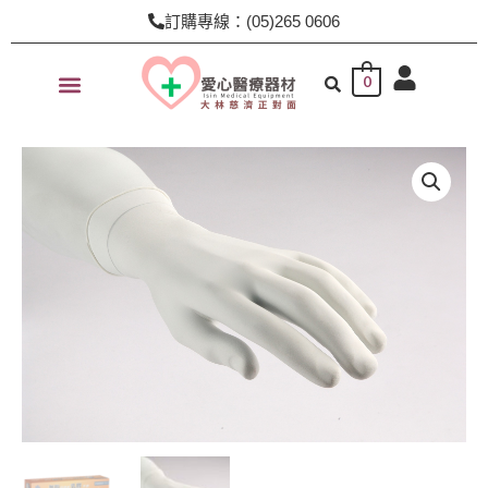
跳
訂購專線：(05)265 0606
至
主
0
要
內
容