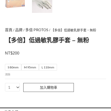
首頁
品牌
多倍 PROTOS
/
/
/ 【多倍】低過敏乳膠手套 – 無粉
【多倍】低過敏乳膠手套 – 無粉
NT$
200
【多
S 80mm
M 95mm
L 110mm
倍】
清除
低
過
加入購物車
敏
乳
膠
手