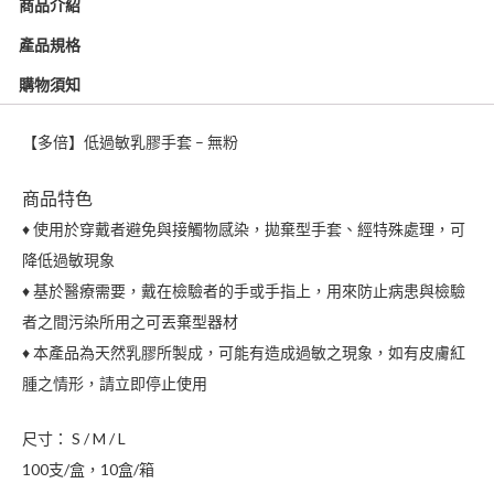
商品介紹
套
產品規格
–
無
購物須知
粉
數
【多倍】低過敏乳膠手套 – 無粉
量
商品特色
♦ 使用於穿戴者避免與接觸物感染，拋棄型手套、經特殊處理，可
降低過敏現象
♦ 基於醫療需要，戴在檢驗者的手或手指上，用來防止病患與檢驗
者之間污染所用之可丟棄型器材
♦ 本產品為天然乳膠所製成，可能有造成過敏之現象，如有皮膚紅
腫之情形，請立即停止使用
尺寸： S / M / L
100支/盒，10盒/箱