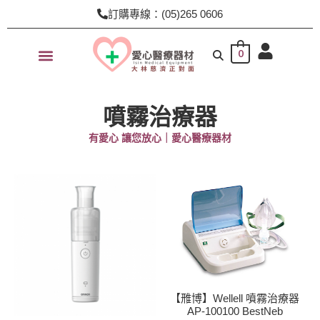
跳
訂購專線：(05)265 0606
至
主
0
要
內
容
噴霧治療器
有愛心 讓您放心｜愛心醫療器材
【雃博】Wellell 噴霧治療器
AP-100100 BestNeb