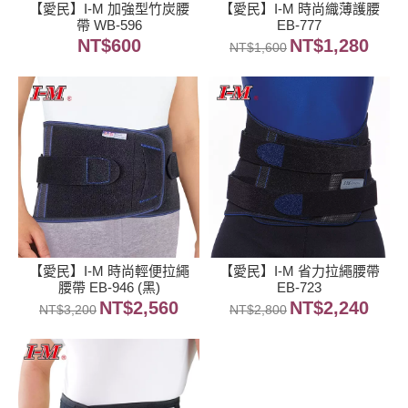
【愛民】I-M 加強型竹炭腰
【愛民】I-M 時尚織薄護腰
帶 WB-596
EB-777
NT$
600
NT$
1,280
NT$
1,600
【愛民】I-M 時尚輕便拉繩
【愛民】I-M 省力拉繩腰帶
腰帶 EB-946 (黑)
EB-723
NT$
2,560
NT$
2,240
NT$
3,200
NT$
2,800