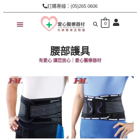
跳
訂購專線：(05)265 0606
至
主
0
要
內
容
腰部護具
有愛心 讓您放心｜愛心醫療器材