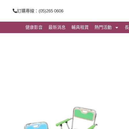
跳
訂購專線：(05)265 0606
至
主
健康影音
最新消息
輔具租賃
熱門活動
長
要
內
容