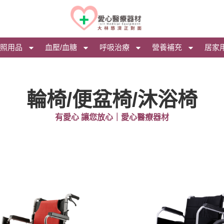
照用品
血壓/血糖
呼吸治療
營養補充
居家
輪椅/便盆椅/沐浴椅
有愛心 讓您放心｜愛心醫療器材