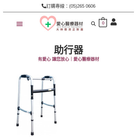
跳
訂購專線：(05)265 0606
至
主
0
要
內
容
助行器
有愛心 讓您放心｜愛心醫療器材