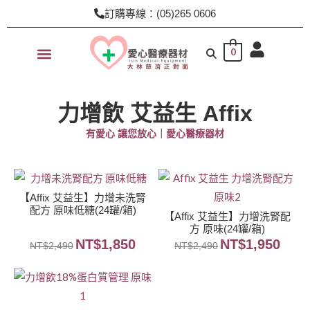
跳
訂購專線：(05)265 0606
至
主
0
要
內
容
力增飲 艾益生 Affix
有愛心 讓您放心｜愛心醫療器材
【Affix 艾益生】力增未洗腎
配方 原味低糖(24罐/箱)
【Affix 艾益生】力增洗腎配
方 原味(24罐/箱)
NT$
1,850
NT$
1,950
NT$
2,490
NT$
2,490